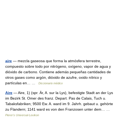
aire
— mezcla gaseosa que forma la atmósfera terrestre,
compuesto sobre todo por nitrógeno, oxígeno, vapor de agua y
dióxido de carbono. Contiene además pequeñas cantidades de
otros gases como argón, dióxido de azufre, oxido nítrico y
partículas en… …
Diccionario médico
Aire
— Aire, 1) (spr. Är, A. sur la Lys), befestigte Stadt an der Lys
im Bezirk St. Omer des franz. Depart. Pas de Calais, Tuch u.
Tabaksfabriken; 9500 Ew. A. ward im 9. Jahrh. gebaut u. gehörte
zu Flandern; 1141 ward es von den Franzosen unter dem… …
Pierer's Universal-Lexikon