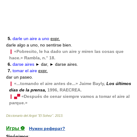
5.
darle un aire a uno
expr.
darle algo a uno, no sentirse bien.
❙
«Pobrecito, le ha dado un aire y miren las cosas que
hace.» Rambla, n.° 18.
6.
darse aires
► dar, ► darse aires.
7.
tomar el aire
expr.
dar un paseo.
❙
«...tomando el aire antes de...» Jaime Bayly,
Los últimos
días de la prensa,
1996, RAECREA.
❙ ▄▀
«Después de cenar siempre vamos a tomar el aire al
parque.»
Diccionario del Argot "El Sohez"
.
2013
.
Игры ⚽
Нужен реферат?
Sinónimos
: