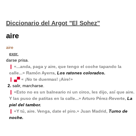
Diccionario del Argot "El Sohez"
aire
aire
expr.
darse prisa.
❙
«...anda, paga y aire, que tengo el coche tapando la
calle...» Ramón Ayerra,
Los ratones colorados.
❙ ▄▀
« ¡No te duermas! ¡Aire!»
2.
salir, marcharse.
❙
«Esto no es un balneario ni un circo, les dijo, así que aire.
Y las puso de patitas en la calle...» Arturo Pérez-Reverte,
La
piel del tambor.
❙
«Y tú, aire. Venga, date el piro.» Juan Madrid,
Turno de
noche.