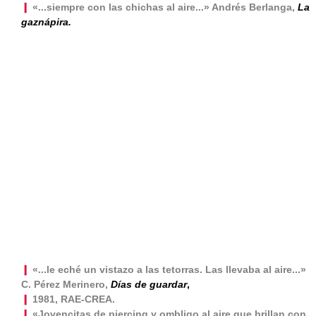
❙
«...siempre con las chichas al aire...» Andrés Berlanga,
La
gaznápira.
❙
«...le eché un vistazo a las tetorras. Las llevaba al aire...»
C. Pérez Merinero,
Días de guardar
,
❙
1981, RAE-CREA.
❙
«Jovencitas de piercing y ombligo al aire que brillan con