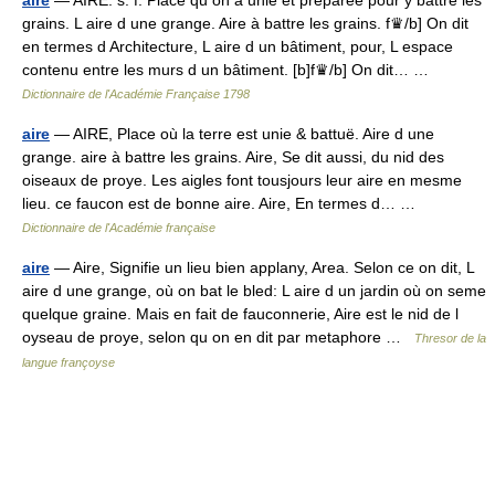
aire
— AIRE. s. f. Place qu on a unie et préparée pour y battre les
grains. L aire d une grange. Aire à battre les grains. f♛/b] On dit
en termes d Architecture, L aire d un bâtiment, pour, L espace
contenu entre les murs d un bâtiment. [b]f♛/b] On dit… …
Dictionnaire de l'Académie Française 1798
aire
— AIRE, Place où la terre est unie & battuë. Aire d une
grange. aire à battre les grains. Aire, Se dit aussi, du nid des
oiseaux de proye. Les aigles font tousjours leur aire en mesme
lieu. ce faucon est de bonne aire. Aire, En termes d… …
Dictionnaire de l'Académie française
aire
— Aire, Signifie un lieu bien applany, Area. Selon ce on dit, L
aire d une grange, où on bat le bled: L aire d un jardin où on seme
quelque graine. Mais en fait de fauconnerie, Aire est le nid de l
oyseau de proye, selon qu on en dit par metaphore …
Thresor de la
langue françoyse