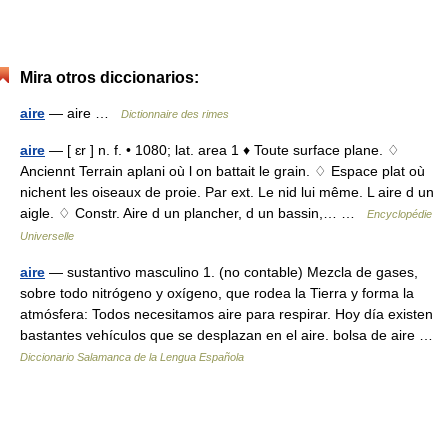
Mira otros diccionarios:
aire
— aire …
Dictionnaire des rimes
aire
— [ ɛr ] n. f. • 1080; lat. area 1 ♦ Toute surface plane. ♢
Anciennt Terrain aplani où l on battait le grain. ♢ Espace plat où
nichent les oiseaux de proie. Par ext. Le nid lui même. L aire d un
aigle. ♢ Constr. Aire d un plancher, d un bassin,… …
Encyclopédie
Universelle
aire
— sustantivo masculino 1. (no contable) Mezcla de gases,
sobre todo nitrógeno y oxígeno, que rodea la Tierra y forma la
atmósfera: Todos necesitamos aire para respirar. Hoy día existen
bastantes vehículos que se desplazan en el aire. bolsa de aire …
Diccionario Salamanca de la Lengua Española