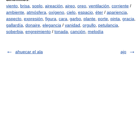
viento
,
brisa
,
soplo
,
aireación
,
aireo
,
oreo
,
ventilación
,
corriente
/
ambiente
,
atmósfera
,
oxígeno
,
cielo
,
espacio
,
éter
/
apariencia
,
aspecto
,
expresión
,
figura
,
cara
,
garbo
,
plante
,
porte
,
pinta
,
gracia
,
gallardía
,
donaire
,
elegancia
/
vanidad
,
orgullo
,
petulancia
,
soberbia
,
engreimiento
/
tonada
,
canción
,
melodía
ahuecar el ala
ajo